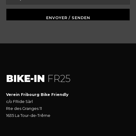
BIKE-IN
FR25
Verein Fribourg Bike Friendly
c/o FRide Sàrl
Rte des Granges 11
1635 La Tour-de-Trême